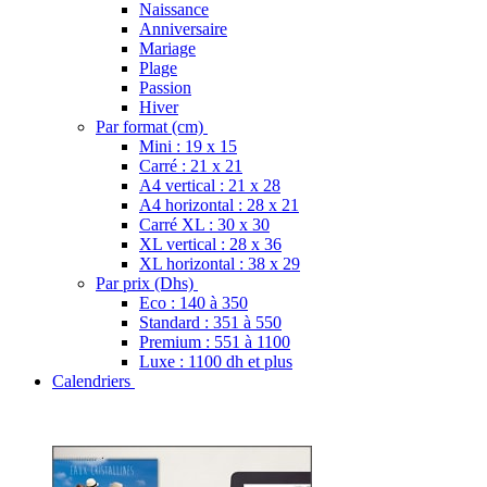
Naissance
Anniversaire
Mariage
Plage
Passion
Hiver
Par format (cm)
Mini : 19 x 15
Carré : 21 x 21
A4 vertical : 21 x 28
A4 horizontal : 28 x 21
Carré XL : 30 x 30
XL vertical : 28 x 36
XL horizontal : 38 x 29
Par prix (Dhs)
Eco : 140 à 350
Standard : 351 à 550
Premium : 551 à 1100
Luxe : 1100 dh et plus
Calendriers