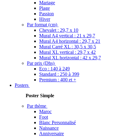
Mariage
Plage
Passion
Hiver
Par format (cm)
Chevalet : 29,7 x 10
Mural A4 vertical : 21 x 29,7
Mural A4 horizontal : 29,7 x 21
Mural Carré XL : 30,5 x 30,5
Mural XL vertical : 29,7 x 42
Mural XL horizontal : 42 x 29,7
Par prix (Dhs)
Eco : 140 à 249
Standard : 250 à 399
Premium : 400 et +
Posters
Poster Simple
Poster m
Par thème
Maroc
Foot
Blanc Personnalisé
Naissance
Anniversaire