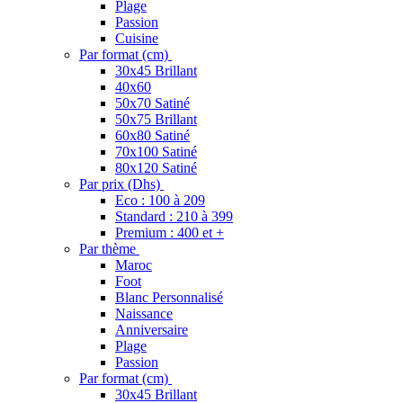
Plage
Passion
Cuisine
Par format (cm)
30x45 Brillant
40x60
50x70 Satiné
50x75 Brillant
60x80 Satiné
70x100 Satiné
80x120 Satiné
Par prix (Dhs)
Eco : 100 à 209
Standard : 210 à 399
Premium : 400 et +
Par thème
Maroc
Foot
Blanc Personnalisé
Naissance
Anniversaire
Plage
Passion
Par format (cm)
30x45 Brillant