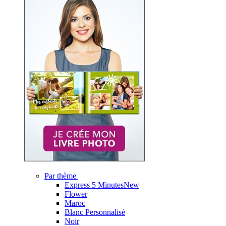
Par thème
Express 5 Minutes
New
Flower
Maroc
Blanc Personnalisé
Noir