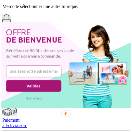
Merci de sélectionner une autre rubrique.
Paiement sécurisé 24h/24h
OFFRE
DE BIENVENUE
Délais de livraison
Bénéficiez de 50 Dhs de remise valable
sur votre première commande.
Garantie qualité européenne
Des conseillers
à votre écoute
Validez
Non merci
Satisfait ou Remboursé
Paiement
à la livraison