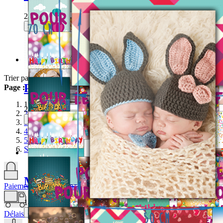
285,00 DH
Je choisis ce produit
Trier par
Par ordre décroissant
Poster multi-photos medium Anniversa
Page :
1
285,00 DH
2
Je choisis ce produit
3
4
5
Suivant
Mini poster simple Naissance
Paiement sécurisé 24h/24h
145,00 DH
Je choisis ce produit
Délais de livraison