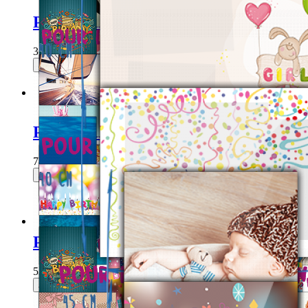
Poster simple classic Anniversaire
360,00 DH
Je choisis ce produit
Poster simple XXXL Passion
740,00 DH
Je choisis ce produit
Poster multi-photos XXL Anniversaire
535,00 DH
Je choisis ce produit