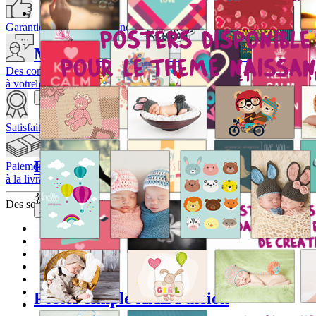
Garantie qualité européenne
Mini poster simple Anniversaire
Des conseillers
145,00 DH
à votre écoute
Je choisis ce produit
Satisfait ou Remboursé
Poster multi-photos classic Anniversai
Paiement
à la livraison
360,00 DH
Des solutions
sécurisées
Je choisis ce produit
Poster simple XXL Passion