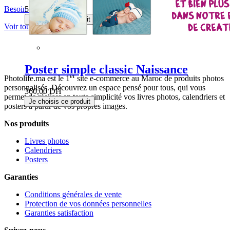
535,00 DH
Besoin d'aide ?
Je choisis ce produit
Voir toutes les garanties
Poster simple classic Naissance
er
Photolife.ma est le 1
site e-commerce au Maroc de produits photos
personnalisés. Découvrez un espace pensé pour tous, qui vous
360,00 DH
permet de réaliser en toute simplicité vos livres photos, calendriers et
Je choisis ce produit
posters à partir de vos propres images.
Nos produits
Livres photos
Calendriers
Posters
Garanties
Conditions générales de vente
Protection de vos données personnelles
Garanties satisfaction