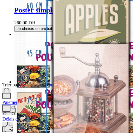
Poster simple classic Cuisine
260,00 DH
Je choisis ce produit
Trier par
Par ordre décroissant
Paiement sécurisé 24h/24h
Délais de livraison