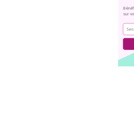
Bénéfi
sur v