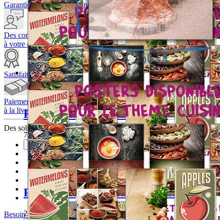
Garantie qualité européenne
Des conseillers
à votre écoute
Satisfait ou Remboursé
Paiement
à la livraison
Poster simple XXXL Cuisine
Des solutions
sécurisées
740,00 DH
Je choisis ce produit
Poster simple medium Cuisine
210,00 DH
Besoin d'aide ?