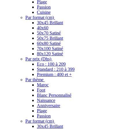
Plage
Passion
Cuisine
Par format (cm)
30x45 Brillant
40x60
50x70 Satiné
50x75 Brillant
60x80 Satiné
70x100 Satiné
80x120 Satiné
Par prix (Dhs)
Eco : 100 à 209
Standard : 210 à 399
Premium : 400 et +
Par thème
Maroc
Foot
Blanc Personnalisé
Naissance
Anniversaire
Plage
Passion
Par format (cm)
30x45 Brillant