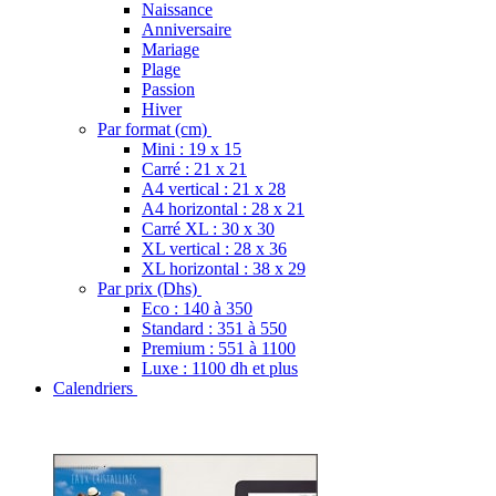
Naissance
Anniversaire
Mariage
Plage
Passion
Hiver
Par format (cm)
Mini : 19 x 15
Carré : 21 x 21
A4 vertical : 21 x 28
A4 horizontal : 28 x 21
Carré XL : 30 x 30
XL vertical : 28 x 36
XL horizontal : 38 x 29
Par prix (Dhs)
Eco : 140 à 350
Standard : 351 à 550
Premium : 551 à 1100
Luxe : 1100 dh et plus
Calendriers