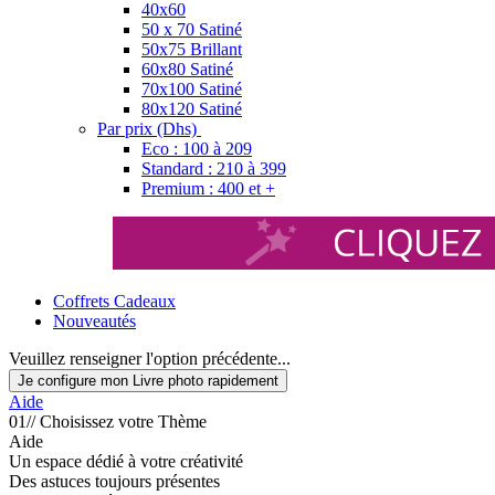
40x60
50 x 70 Satiné
50x75 Brillant
60x80 Satiné
70x100 Satiné
80x120 Satiné
Par prix (Dhs)
Eco : 100 à 209
Standard : 210 à 399
Premium : 400 et +
Coffrets Cadeaux
Nouveautés
Veuillez renseigner l'option précédente...
Je configure mon Livre photo rapidement
Aide
01// Choisissez votre Thème
Aide
Un espace dédié à votre créativité
Des astuces toujours présentes