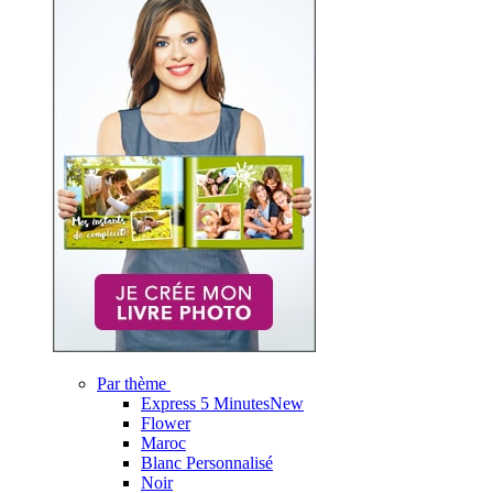
Par thème
Express 5 Minutes
New
Flower
Maroc
Blanc Personnalisé
Noir