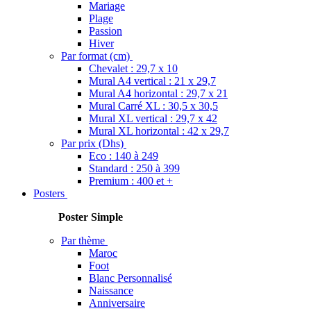
Mariage
Plage
Passion
Hiver
Par format (cm)
Chevalet : 29,7 x 10
Mural A4 vertical : 21 x 29,7
Mural A4 horizontal : 29,7 x 21
Mural Carré XL : 30,5 x 30,5
Mural XL vertical : 29,7 x 42
Mural XL horizontal : 42 x 29,7
Par prix (Dhs)
Eco : 140 à 249
Standard : 250 à 399
Premium : 400 et +
Posters
Poster Simple
Poster m
Par thème
Maroc
Foot
Blanc Personnalisé
Naissance
Anniversaire